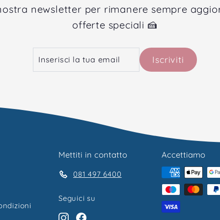
la nostra newsletter per rimanere sempre aggio
offerte speciali 🍰
Inserisci
Iscriviti
Iscriviti
la
tua
email
Mettiti in contatto
Accettiamo
081 497 6400
Seguici su
ondizioni
Instagram
Facebook