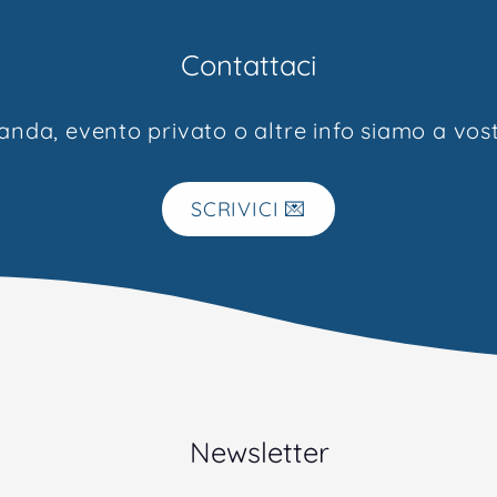
il
Contattaci
anda, evento privato o altre info siamo a vost
SCRIVICI 💌
Newsletter