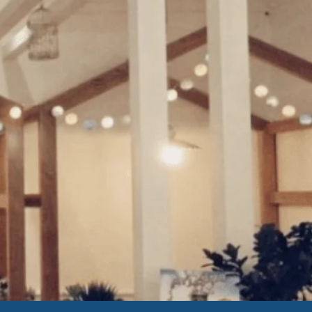
"Chiudi
(esc)"
mpre