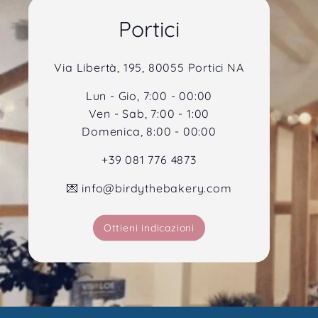
Portici
Via Libertà, 195, 80055 Portici NA
Lun - Gio, 7:00 - 00:00
Ven - Sab, 7:00 - 1:00
Domenica, 8:00 - 00:00
+39 081 776 4873
💌 info@birdythebakery.com
Isc
Ottieni indicazioni
Inse
Iscri
la
tua