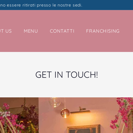
no essere ritirati presso le nostre sedi.
T US
MENU
CONTATTI
FRANCHISING
GET IN TOUCH!